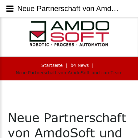
Neue Partnerschaft von AmdoSoft und comTeam | AmdoSoft Systems
Startseite
|
b4 News
|
Neue Partnerschaft von AmdoSoft und comTeam
Neue
Partnerschaft
von
AmdoSoft
und