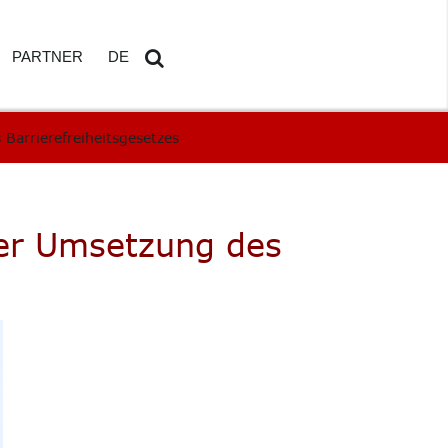
PARTNER
DE
arrierefreiheitsgesetzes
N
EN
K
er Umsetzung des
BOARD
RTES REPORTING
ICHER ASSISTENT