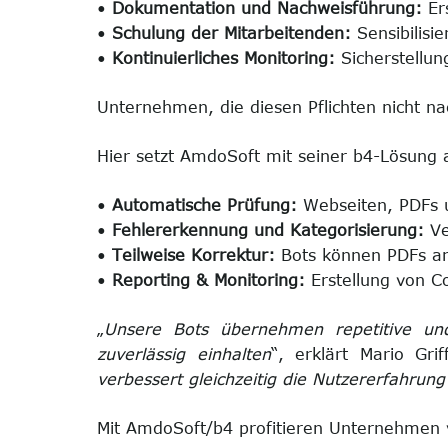
•
Dokumentation und Nachweisführung:
Er
•
Schulung der Mitarbeitenden:
Sensibilisi
•
Kontinuierliches Monitoring:
Sicherstellun
Unternehmen, die diesen Pflichten nicht 
Hier setzt AmdoSoft mit seiner b4-Lösung 
•
Automatische Prüfung:
Webseiten, PDFs u
•
Fehlererkennung und Kategorisierung:
Ve
•
Teilweise Korrektur:
Bots können PDFs anp
•
Reporting & Monitoring:
Erstellung von C
„
Unsere Bots übernehmen repetitive und
zuverlässig einhalten
“, erklärt Mario Gri
verbessert gleichzeitig die Nutzererfahrun
Mit AmdoSoft/b4 profitieren Unternehmen 