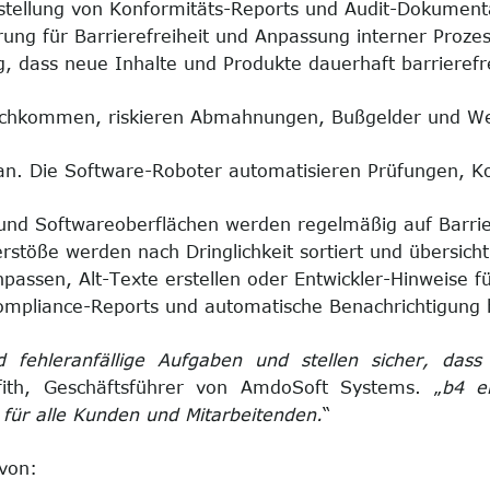
stellung von Konformitäts-Reports und Audit-Dokument
erung für Barrierefreiheit und Anpassung interner Proze
g, dass neue Inhalte und Produkte dauerhaft barrierefre
nachkommen, riskieren Abmahnungen, Bußgelder und We
an. Die Software-Roboter automatisieren Prüfungen, Kor
nd Softwareoberflächen werden regelmäßig auf Barriere
rstöße werden nach Dringlichkeit sortiert und übersichtl
assen, Alt-Texte erstellen oder Entwickler-Hinweise f
ompliance-Reports und automatische Benachrichtigung b
 fehleranfällige Aufgaben und stellen sicher, das
ffith, Geschäftsführer von AmdoSoft Systems. „
b4 e
g für alle Kunden und Mitarbeitenden.
“
von: