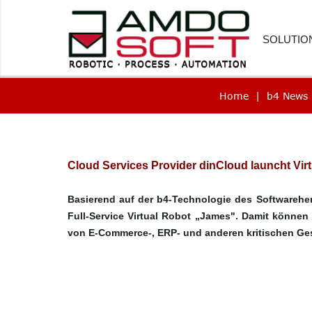
SOLUTIO
Home
|
b4 News
FINANC
HUMAN
CUSTOM
Cloud Services Provider dinCloud launcht Vir
PROCU
Basierend auf der b4-Technologie des Softwarehe
LOGIST
Full-Service Virtual Robot „James". Damit können 
von E-Commerce-, ERP- und anderen kritischen G
HEALTH
SOFTWA