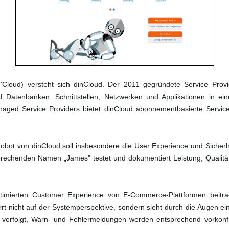
kin'Cloud) versteht sich dinCloud. Der 2011 gegründete Service Prov
d Datenbanken, Schnittstellen, Netzwerken und Applikationen in eine
ged Service Providers bietet dinCloud abonnementbasierte Services, 
Robot von dinCloud soll insbesondere die User Experience und Sicher
rechenden Namen „James" testet und dokumentiert Leistung, Qualität 
optimierten Customer Experience von E-Commerce-Plattformen beitr
rt nicht auf der Systemperspektive, sondern sieht durch die Augen ein
 verfolgt, Warn- und Fehlermeldungen werden entsprechend vorkon