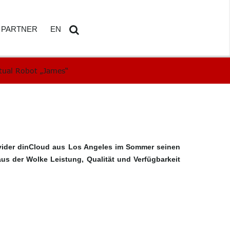
PARTNER
EN
rtual Robot „James“
ETAILS
AMDOSOFT PARTNER PORTAL
DE
Search
...
ovider dinCloud aus Los Angeles im Sommer seinen
aus der Wolke Leistung, Qualität und Verfügbarkeit
HBOARD
ED REPORTING